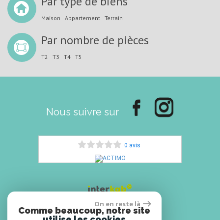
Par type de biens
Maison
Appartement
Terrain
Par nombre de pièces
T2
T3
T4
T5
Nous suivre sur
0 avis
On en reste là
Comme beaucoup, notre site
utilise les cookies