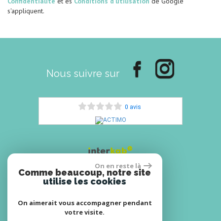
Confidentialité
et es
Conditions d'utilisation
de Google
s'appliquent.
Nous suivre sur
0 avis
On en reste là
Comme beaucoup, notre site
utilise les cookies
Espace propriétaires
On aimerait vous accompagner pendant
votre visite.