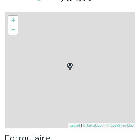
+
−
Leaflet
|
©
Maps
|
© OpenStreetMap
Jawg
formulaire