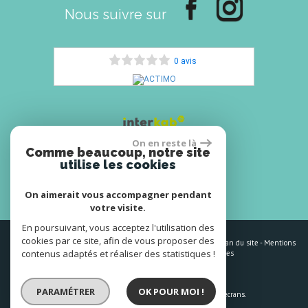
Nous suivre sur
0 avis
On en reste là
Comme beaucoup, notre site
utilise les cookies
Espace propriétaires
On aimerait vous accompagner pendant
votre visite.
En poursuivant, vous acceptez l'utilisation des
cookies par ce site, afin de vous proposer des
© 2026 | Tous droits réservés | Traduction powered by Google -
Plan du site
-
Mentions
contenus adaptés et réaliser des statistiques !
légales
-
Nos honoraires
-
Partenaires
-
Admin
-
Toutes nos annonces
Site internet compatible multi-supports,
PARAMÉTRER
OK POUR MOI !
un seul site adaptable à tous les types d'écrans.