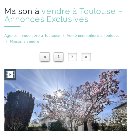
Maison à
vendre à Toulouse –
Annonces Exclusives
Agence immobilière à Toulouse
Vente immobilière à Toulouse
Maison à vendre
«
1
2
»