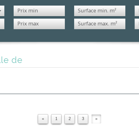
ille de
«
1
2
3
»