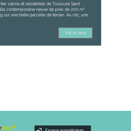
ier calme et résidentiel de Toulouse Saint
illa contemporaine neuve de près de 200 m²
 sur une belle parcelle de terrain. Au rdc, une
Voir le bien
Espace propriétaires