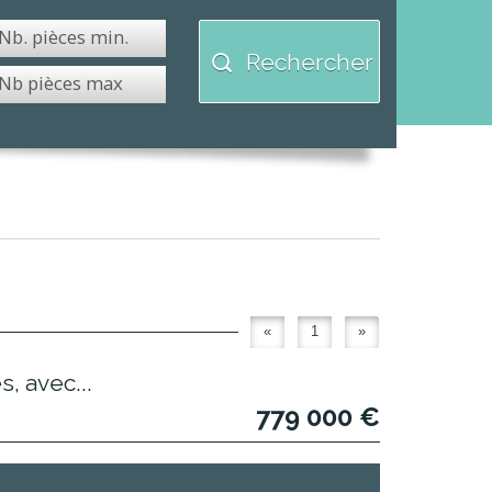
Rechercher
«
1
»
, avec...
779 000
€