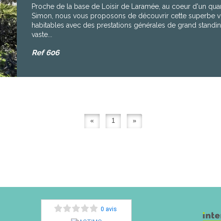
Proche de la base de Loisir de Laramée, au coeur d'un quart
Simon, nous vous proposons de découvrir cette superbe v
habitables avec des prestations générales de grand standing
vaste...
Ref
606
«
1
»
0 avis