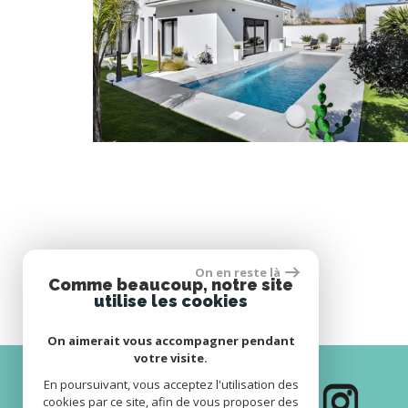
* CC : Charges comprises
On en reste là
Comme beaucoup, notre site
* HC : Hors charges
utilise les cookies
On aimerait vous accompagner pendant
votre visite.
En poursuivant, vous acceptez l'utilisation des
cookies par ce site, afin de vous proposer des